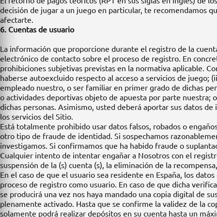
El retorno de pagos teóricos (RPT en sus siglas en inglés) de lo
decisión de jugar a un juego en particular, te recomendamos q
afectarte.
6. Cuentas de usuario
La información que proporcione durante el registro de la cuent
electrónico de contacto sobre el proceso de registro. En concre
prohibiciones subjetivas previstas en la normativa aplicable. Co
haberse autoexcluido respecto al acceso a servicios de juego; (iii
empleado nuestro, o ser familiar en primer grado de dichas pers
o actividades deportivas objeto de apuesta por parte nuestra; o
dichas personas. Asimismo, usted deberá aportar sus datos de id
los servicios del Sitio.
Está totalmente prohibido usar datos falsos, robados o engañoso
otro tipo de fraude de identidad. Si sospechamos razonablemen
investigamos. Si confirmamos que ha habido fraude o suplantac
Cualquier intento de intentar engañar a Nosotros con el regis
suspensión de la (s) cuenta (s), la eliminación de la recompensa,
En el caso de que el usuario sea residente en España, los datos
proceso de registro como usuario. En caso de que dicha verificaci
se producirá una vez nos haya mandado una copia digital de sus d
plenamente activado. Hasta que se confirme la validez de la copi
solamente podrá realizar depósitos en su cuenta hasta un máxi