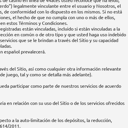
gos de casino en línea de 44aces usted reconoce que ha leído,
erdo”) legalmente vinculante entre el usuario y Nosotros, el
es, de conformidad con lo dispuesto en los mismos. Si no está
iones, el hecho de que no cumpla con uno o más de ellos,
n en estos Términos y Condiciones.
istradas están vinculadas, incluido si están vinculadas a la
irección en común o de otro tipo y que usted haga uso indebido
ervicios que se le brindan a través del Sitio y su capacidad
uladas.
en español prevalecerá.
avés del Sitio, así como cualquier otra información relevante
 de juego, tal y como se detalla más adelante).
ueda participar como parte de nuestros servicios de acuerdo
 en relación con su uso del Sitio o de los servicios ofrecidos
ecto a la auto-limitación de los depósitos, la reducción,
 1614/2011.