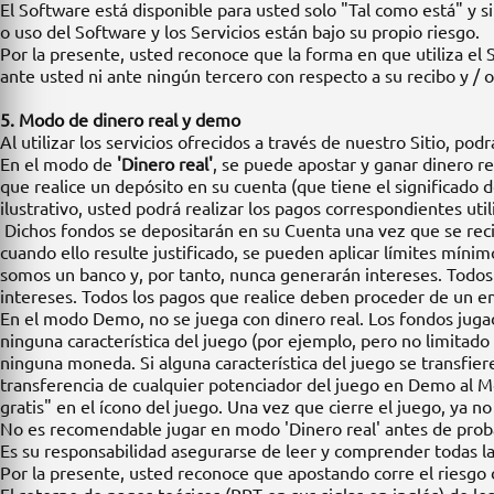
El Software está disponible para usted solo "Tal como está" y s
o uso del Software y los Servicios están bajo su propio riesgo.
Por la presente, usted reconoce que la forma en que utiliza el
ante usted ni ante ningún tercero con respecto a su recibo y / 
5. Modo de dinero real y demo
Al utilizar los servicios ofrecidos a través de nuestro Sitio, po
En el modo de
'Dinero real'
, se puede apostar y ganar dinero r
que realice un depósito en su cuenta (que tiene el significado 
ilustrativo, usted podrá realizar los pagos correspondientes ut
Dichos fondos se depositarán en su Cuenta una vez que se reci
cuando ello resulte justificado, se pueden aplicar límites míni
somos un banco y, por tanto, nunca generarán intereses. Todos
intereses. Todos los pagos que realice deben proceder de un emi
En el modo Demo, no se juega con dinero real. Los fondos jug
ninguna característica del juego (por ejemplo, pero no limitado
ninguna moneda. Si alguna característica del juego se transfie
transferencia de cualquier potenciador del juego en Demo al M
gratis" en el ícono del juego. Una vez que cierre el juego, ya
No es recomendable jugar en modo 'Dinero real' antes de pro
Es su responsabilidad asegurarse de leer y comprender todas las 
Por la presente, usted reconoce que apostando corre el riesgo 