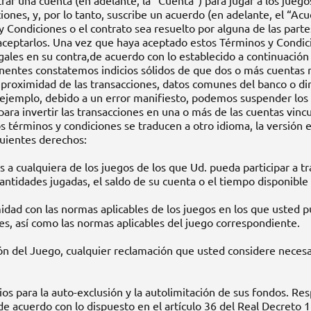
strar una cuenta (en adelante, la “Cuenta”) para jugar a los jue
ones, y, por lo tanto, suscribe un acuerdo (en adelante, el “Acu
y Condiciones o el contrato sea resuelto por alguna de las part
aceptarlos. Una vez que haya aceptado estos Términos y Condic
egales en su contra,de acuerdo con lo establecido a continuació
nentes constatemos indicios sólidos de que dos o más cuentas reg
, proximidad de las transacciones, datos comunes del banco o d
e ejemplo, debido a un error manifiesto, podemos suspender los s
para invertir las transacciones en una o más de las cuentas vinc
s términos y condiciones se traducen a otro idioma, la versión 
guientes derechos:
 a cualquiera de los juegos de los que Ud. pueda participar a tr
cantidades jugadas, el saldo de su cuenta o el tiempo disponible
ad con las normas aplicables de los juegos en los que usted p
es, así como las normas aplicables del juego correspondiente.
n del Juego, cualquier reclamación que usted considere necesaria
os para la auto-exclusión y la autolimitación de sus fondos. Resp
de acuerdo con lo dispuesto en el artículo 36 del Real Decreto