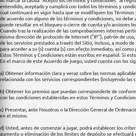
Al marcar la casilla "Acepto los términos y condiciones" al regi
entendido, aceptado y cumplirá con todos los términos y condici
cual continuará en vigor hasta que se modifiquen los Términos 
de acuerdo con alguno de los términos y condiciones, no debe 
puede resultar en el bloqueo o cierre de cuenta y/o acciones l
Cuando tras la realización de las comprobaciones internas perti
misma dirección de protocolo de Internet ("IP"), patrón de uso
de los servicios prestados a través del Sitio, incluso, a modo d
para acceder a su (s) cuenta (s) con efecto inmediato, así como 
Estos Términos y Condiciones están escritos en español. Si esto
En el marco de este Acuerdo de juego, usted cuenta con los si
a) Obtener información clara y veraz sobre las normas aplicables
relacionada con los servicios correspondientes (incluyendo las 
b) Obtener los premios que puedan corresponderle de conformid
con las condiciones establecidas en estos Términos y Condicion
c) Presentar, ante Nosotros o la Dirección General de Ordenació
en el mismo.
d) Usted, antes de comenzar a jugar, podrá establecer los criteri
aumento o eliminación de los límites de depósito se efectuará 