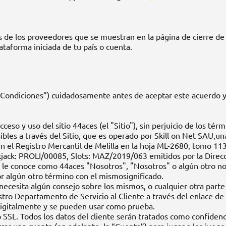
 de los proveedores que se muestran en la página de cierre de s
taforma iniciada de tu país o cuenta.
 Condiciones”) cuidadosamente antes de aceptar este acuerdo y 
eso y uso del sitio 44aces (el "Sitio"), sin perjuicio de los té
ibles a través del Sitio, que es operado por Skill on Net SAU,u
n el Registro Mercantil de Melilla en la hoja ML-2680, tomo 11
kjack: PROLI/00085, Slots: MAZ/2019/063 emitidos por la Direc
e le conoce como 44aces "Nosotros", "Nosotros" o algún otro no
por algún otro término con el mismosignificado.
cesita algún consejo sobre los mismos, o cualquier otra parte d
o Departamento de Servicio al Cliente a través del enlace de so
digitalmente y se pueden usar como prueba.
o SSL. Todos los datos del cliente serán tratados como confidenc