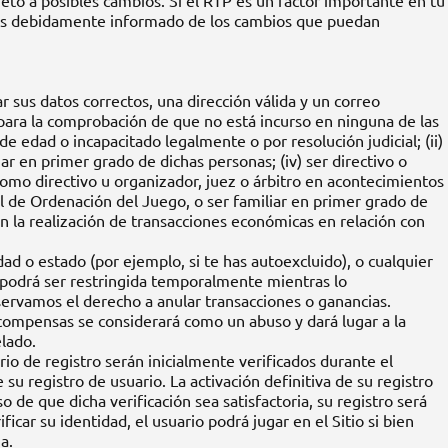
ujeto a posibles cambios. Si el RTP es un factor importante en tu
serás debidamente informado de los cambios que puedan
 sus datos correctos, una dirección válida y un correo
 para la comprobación de que no está incurso en ninguna de las
e edad o incapacitado legalmente o por resolución judicial; (ii)
liar en primer grado de dichas personas; (iv) ser directivo o
como directivo u organizador, juez o árbitro en acontecimientos
al de Ordenación del Juego, o ser familiar en primer grado de
an la realización de transacciones económicas en relación con
ad o estado (por ejemplo, si te has autoexcluido), o cualquier
 podrá ser restringida temporalmente mientras lo
ervamos el derecho a anular transacciones o ganancias.
ecompensas se considerará como un abuso y dará lugar a la
elado.
io de registro serán inicialmente verificados durante el
 su registro de usuario. La activación definitiva de su registro
de que dicha verificación sea satisfactoria, su registro será
car su identidad, el usuario podrá jugar en el Sitio si bien
a.