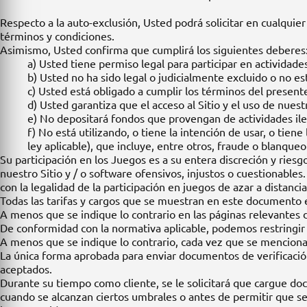
Respecto a la auto-exclusión, Usted podrá solicitar en cualqui
términos y condiciones.
Asimismo, Usted confirma que cumplirá los siguientes deberes
a) Usted tiene permiso legal para participar en actividad
b) Usted no ha sido legal o judicialmente excluido o no e
c) Usted está obligado a cumplir los términos del presente
d) Usted garantiza que el acceso al Sitio y el uso de nue
e) No depositará fondos que provengan de actividades ileg
f) No está utilizando, o tiene la intención de usar, o tien
ley aplicable), que incluye, entre otros, fraude o blanqueo
Su participación en los Juegos es a su entera discreción y ries
nuestro Sitio y / o software ofensivos, injustos o cuestionabl
con la legalidad de la participación en juegos de azar a distancia
Todas las tarifas y cargos que se muestran en este documento 
A menos que se indique lo contrario en las páginas relevantes d
De conformidad con la normativa aplicable, podemos restringir el
A menos que se indique lo contrario, cada vez que se menciona
La única forma aprobada para enviar documentos de verificació
aceptados.
Durante su tiempo como cliente, se le solicitará que cargue do
cuando se alcanzan ciertos umbrales o antes de permitir que s