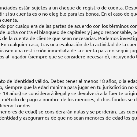
nciados están sujetos a un cheque de registro de cuenta. Despu
ir si su cuenta es o no elegible para los bonos. En el caso de qu
a cuenta.
ido por cualquiera de las partes de acuerdo con los términos c
s de lucha contra el blanqueo de capitales y juego responsable,
 de la cuenta de cliente que sean necesarias. Podemos investiga
 En cualquier caso, tras una evaluación de la actividad de la cu
ficasen una restricción inmediata de la cuenta para no seguir j
tos al jugador (siempre que se considere necesario), incluyendo
de identidad válido. Debes tener al menos 18 años, o la edad m
tio, siempre que la edad mínima para jugar en tu jurisdicción no s
8 años) se considerará ilegal y se devolverá a la fuente origin
l método de pago a nombre de los menores, dichos fondos se dev
liberar fondos.
menores de edad) se considerarán nulas y se perderán. Las cuen
u identidad y asegurarnos de que no sean menores de edad los q