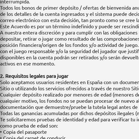
interrumpida.
Todos los bonos de primer depósito / ofertas de bienvenida anu
de los detalles de la cuenta ingresados y el sistema puede decid
correo electrónico con esta decisión, tan pronto como se cree l
Este Acuerdo es por un término indefinido y puede ser rescind
A nuestra entera discreción y para cumplir con las obligacione
depositar, retirar o jugar como resultado de las comprobaciones
posición financiera/origen de los fondos y/o actividad de juego.
con el juego responsable y/o la seguridad del jugador que justi
disponibles en la cuenta podrán ser retirados y/o serán devuel
activos en ese momento.
2. Requisitos legales para jugar
Solo aceptamos usuarios residentes en España con un documento 
Sitio o utilizando los servicios ofrecidos a través de nuestro Si
Cualquier depósito realizado por menores de edad (menores de 1
cualquier motivo, los fondos no se puedan procesar de nuevo a
documentación que demuestre/pruebe la tutela legal antes de 
Todas las ganancias acumuladas por dichos depósitos ilegales (
Te solicitaremos pruebas de identidad y edad para verificar t
como prueba de edad son:
• Copia del pasaporte
• Copia del carnet de conducir