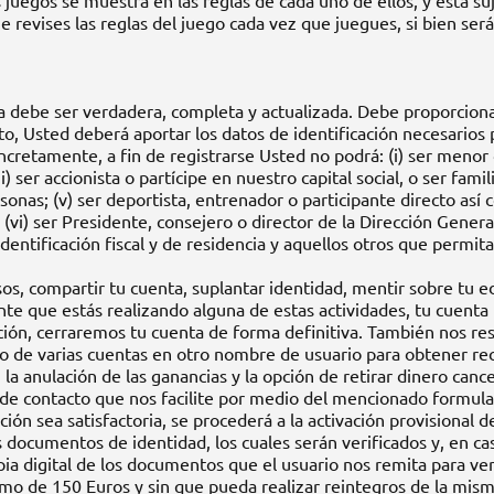
s juegos se muestra en las reglas de cada uno de ellos, y está s
ue revises las reglas del juego cada vez que juegues, si bien 
a debe ser verdadera, completa y actualizada. Debe proporcionar
to, Usted deberá aportar los datos de identificación necesarios
ncretamente, a fin de registrarse Usted no podrá: (i) ser menor d
) ser accionista o partícipe en nuestro capital social, o ser fami
onas; (v) ser deportista, entrenador o participante directo así 
 (vi) ser Presidente, consejero o director de la Dirección Gener
entificación fiscal y de residencia y aquellos otros que permit
s, compartir tu cuenta, suplantar identidad, mentir sobre tu ed
te que estás realizando alguna de estas actividades, tu cuenta
ión, cerraremos tu cuenta de forma definitiva. También nos res
tro de varias cuentas en otro nombre de usuario para obtener r
 la anulación de las ganancias y la opción de retirar dinero canc
 de contacto que nos facilite por medio del mencionado formular
ón sea satisfactoria, se procederá a la activación provisional de
ocumentos de identidad, los cuales serán verificados y, en caso 
a digital de los documentos que el usuario nos remita para verifi
mo de 150 Euros y sin que pueda realizar reintegros de la mism