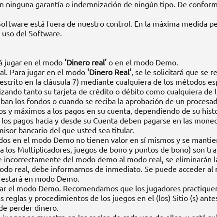
in ninguna garantía o indemnización de ningún tipo. De conformid
 Software está fuera de nuestro control. En la máxima medida pe
o uso del Software.
drá jugar en el modo
'Dinero real'
o en el modo Demo.
eal. Para jugar en el modo
'Dinero Real'
, se le solicitará que se
descrito en la cláusula 7) mediante cualquiera de los métodos e
ilizando tanto su tarjeta de crédito o débito como cualquiera d
ban los fondos o cuando se reciba la aprobación de un procesad
mos y máximos a los pagos en su cuenta, dependiendo de su histo
 los pagos hacia y desde su Cuenta deben pagarse en las moned
sor bancario del que usted sea titular.
ados en el modo Demo no tienen valor en sí mismos y se manti
 a los Multiplicadores, juegos de bono y puntos de bono) son tra
re incorrectamente del modo demo al modo real, se eliminarán l
odo real, debe informarnos de inmediato. Se puede acceder al m
 no estará en modo Demo.
bar el modo Demo. Recomendamos que los jugadores practiquen
reglas y procedimientos de los juegos en el (los) Sitio (s) antes
de perder dinero.