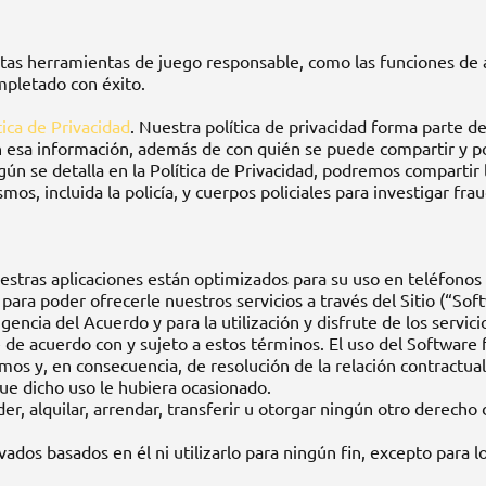
iertas herramientas de juego responsable, como las funciones de
ompletado con éxito.
tica de Privacidad
. Nuestra política de privacidad forma parte d
 esa información, además de con quién se puede compartir y p
gún se detalla en la Política de Privacidad, podremos compartir
mos, incluida la policía, y cuerpos policiales para investigar f
y nuestras aplicaciones están optimizados para su uso en teléfon
ara poder ofrecerle nuestros servicios a través del Sitio (“Sof
gencia del Acuerdo y para la utilización y disfrute de los servici
e acuerdo con y sujeto a estos términos. El uso del Software f
os y, en consecuencia, de resolución de la relación contractual
que dicho uso le hubiera ocasionado.
r, alquilar, arrendar, transferir u otorgar ningún otro derecho d
ivados basados en él ni utilizarlo para ningún fin, excepto para