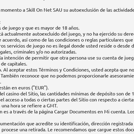
er momento a Skill On Net SAU su autoexclusión de las actividad
:
es de juego y que es mayor de 18 años.
stá actualmente autoexcluido del juego, y no ha ejercido su dere
 acuerdo, así como de las condiciones o reglas particulares que p
stros servicios de juego no es ilegal donde usted reside o desde
ales, criminales y/o no autorizadas.
e la intención de permitir que otra persona use su cuenta de jueg
 de capitales.
go. Al aceptar estos Términos y Condiciones, usted acepta que n
es. También reconoce que no podemos proporcionarle asesoramient
.
están en euros ("EUR").
el casino del Sitio, las cantidades mínimas de depósito son de 
 acceso a todas o ciertas partes del Sitio con respecto a ciertas
 una hora se refiere a GMT.
n es a través de la página Cargar Documentos en Mi cuenta. Los
cumentación que acredite su identificación, dirección registrad
e procese una retirada. Le recomendamos que cargue estos docu