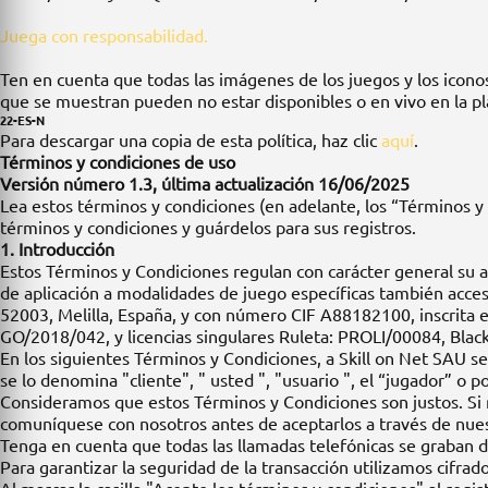
Juega con responsabilidad.
Ten en cuenta que todas las imágenes de los juegos y los iconos
que se muestran pueden no estar disponibles o en vivo en la pla
22-ES-N
Para descargar una copia de esta política, haz clic
aquí
.
Términos y condiciones de uso
Versión número 1.3, última actualización 16/06/2025
Lea estos términos y condiciones (en adelante, los “Términos y
términos y condiciones y guárdelos para sus registros.
1. Introducción
Estos Términos y Condiciones regulan con carácter general su acc
de aplicación a modalidades de juego específicas también acces
52003, Melilla, España, y con número CIF A88182100, inscrita e
GO/2018/042, y licencias singulares Ruleta: PROLI/00084, Blac
En los siguientes Términos y Condiciones, a Skill on Net SAU s
se lo denomina "cliente", " usted ", "usuario ", el “jugador” o 
Consideramos que estos Términos y Condiciones son justos. Si ne
comuníquese con nosotros antes de aceptarlos a través de nuestr
Tenga en cuenta que todas las llamadas telefónicas se graban 
Para garantizar la seguridad de la transacción utilizamos cifrad