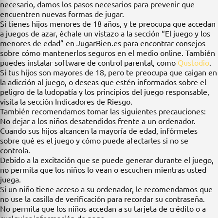
necesario, damos los pasos necesarios para prevenir que
encuentren nuevas formas de jugar.
Si tienes hijos menores de 18 años, y te preocupa que accedan
a juegos de azar, échale un vistazo a la sección “El juego y los
menores de edad” en JugarBien.es para encontrar consejos
sobre cómo mantenerlos seguros en el medio online. También
puedes instalar software de control parental, como
Qustodio
.
Si tus hijos son mayores de 18, pero te preocupa que caigan en
la adicción al juego, o deseas que estén informados sobre el
peligro de la ludopatía y los principios del juego responsable,
visita la sección Indicadores de Riesgo.
También recomendamos tomar las siguientes precauciones:
No dejar a los niños desatendidos frente a un ordenador.
Cuando sus hijos alcancen la mayoría de edad, infórmeles
sobre qué es el juego y cómo puede afectarles si no se
controla.
Debido a la excitación que se puede generar durante el juego,
no permita que los niños lo vean o escuchen mientras usted
juega.
Si un niño tiene acceso a su ordenador, le recomendamos que
no use la casilla de verificación para recordar su contraseña.
No permita que los niños accedan a su tarjeta de crédito o a