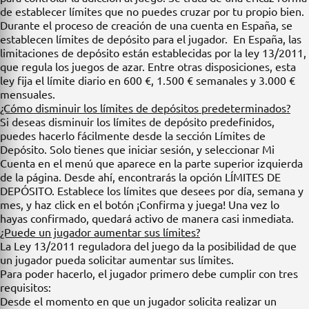
de establecer límites que no puedes cruzar por tu propio bien.
Durante el proceso de creación de una cuenta en España, se
establecen límites de depósito para el jugador. En España, las
limitaciones de depósito están establecidas por la ley 13/2011,
que regula los juegos de azar. Entre otras disposiciones, esta
ley fija el límite diario en 600 €, 1.500 € semanales y 3.000 €
mensuales.
¿Cómo disminuir los límites de depósitos predeterminados?
Si deseas disminuir los límites de depósito predefinidos,
puedes hacerlo fácilmente desde la sección Límites de
Depósito. Solo tienes que iniciar sesión, y seleccionar Mi
Cuenta en el menú que aparece en la parte superior izquierda
de la página. Desde ahí, encontrarás la opción LÍMITES DE
DEPÓSITO. Establece los límites que desees por día, semana y
mes, y haz click en el botón ¡Confirma y juega! Una vez lo
hayas confirmado, quedará activo de manera casi inmediata.
¿Puede un jugador aumentar sus límites?
La Ley 13/2011 reguladora del juego da la posibilidad de que
un jugador pueda solicitar aumentar sus límites.
Para poder hacerlo, el jugador primero debe cumplir con tres
requisitos:
Desde el momento en que un jugador solicita realizar un