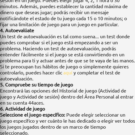
sesión en un juego. Puedes elegir jugar 4, 2, 1 hora o 30
minutos. Además, puedes establecer la cantidad máxima de
dinero que deseas jugar; podrás recibir un mensaje
notificándote el estado de tu juego cada 15 o 10 minutos; o
fijar una limitación de juego para un juego en particular.
4. Autoevalúate
Un test de autoevaluación es tal como suena... un test donde
puedes comprobar si el juego está empezando a ser un
problema. Haciendo un test de autoevaluación, podrás
entender fácilmente si el juego se está convirtiendo en un
problema para ti y actuar antes de que se te vaya de las manos.
Si te preocupan tus hábitos de juego o simplemente quieres
controlarlo, puedes hacer clic
aquí
y completar el test de
autoevaluación.
5. Compruebe su tiempo de juego
Encontrará las opciones del Historial de juego (Actividad de
juego y Actividad de sesión) dentro del Área Personal al entrar
en su cuenta 44aces.
6. Actividad de juego
Seleccione el juego específico:
Puede elegir seleccionar un
juego específico y ver cuánto le has dedicado o elegir ver todos
los juegos jugados dentro de un marco de tiempo
seleccionado.