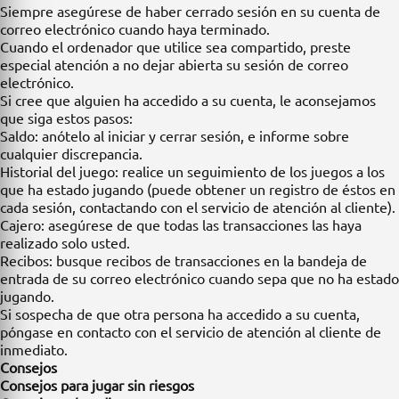
Siempre asegúrese de haber cerrado sesión en su cuenta de
correo electrónico cuando haya terminado.
Cuando el ordenador que utilice sea compartido, preste
especial atención a no dejar abierta su sesión de correo
electrónico.
Si cree que alguien ha accedido a su cuenta, le aconsejamos
que siga estos pasos:
Saldo: anótelo al iniciar y cerrar sesión, e informe sobre
cualquier discrepancia.
Historial del juego: realice un seguimiento de los juegos a los
que ha estado jugando (puede obtener un registro de éstos en
cada sesión, contactando con el servicio de atención al cliente).
Cajero: asegúrese de que todas las transacciones las haya
realizado solo usted.
Recibos: busque recibos de transacciones en la bandeja de
entrada de su correo electrónico cuando sepa que no ha estado
jugando.
Si sospecha de que otra persona ha accedido a su cuenta,
póngase en contacto con el servicio de atención al cliente de
inmediato.
Consejos
Consejos para jugar sin riesgos