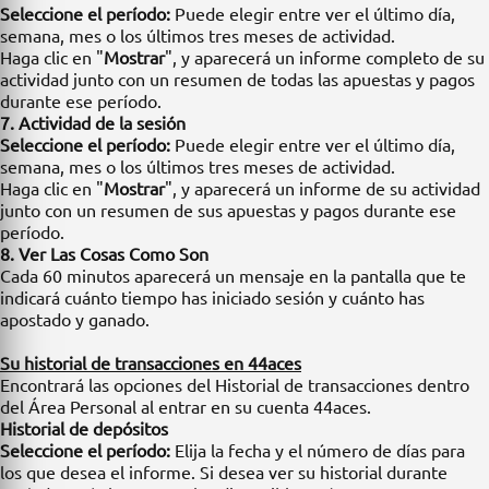
Seleccione el período:
Puede elegir entre ver el último día,
semana, mes o los últimos tres meses de actividad.
Haga clic en "
Mostrar
", y aparecerá un informe completo de su
actividad junto con un resumen de todas las apuestas y pagos
durante ese período.
7. Actividad de la sesión
Seleccione el período:
Puede elegir entre ver el último día,
semana, mes o los últimos tres meses de actividad.
Haga clic en "
Mostrar
", y aparecerá un informe de su actividad
junto con un resumen de sus apuestas y pagos durante ese
período.
8. Ver Las Cosas Como Son
Cada 60 minutos aparecerá un mensaje en la pantalla que te
indicará cuánto tiempo has iniciado sesión y cuánto has
apostado y ganado.
Su historial de transacciones en 44aces
Encontrará las opciones del Historial de transacciones dentro
del Área Personal al entrar en su cuenta 44aces.
Historial de depósitos
Seleccione el período:
Elija la fecha y el número de días para
los que desea el informe. Si desea ver su historial durante