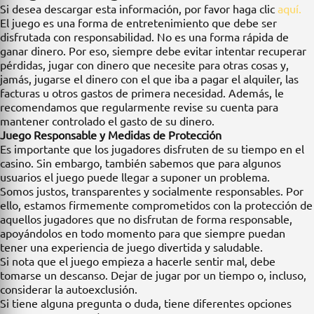
Si desea descargar esta información, por favor haga clic
aquí.
El juego es una forma de entretenimiento que debe ser
disfrutada con responsabilidad. No es una forma rápida de
ganar dinero. Por eso, siempre debe evitar intentar recuperar
pérdidas, jugar con dinero que necesite para otras cosas y,
jamás, jugarse el dinero con el que iba a pagar el alquiler, las
facturas u otros gastos de primera necesidad. Además, le
recomendamos que regularmente revise su cuenta para
mantener controlado el gasto de su dinero.
Juego Responsable y Medidas de Protección
Es importante que los jugadores disfruten de su tiempo en el
casino. Sin embargo, también sabemos que para algunos
usuarios el juego puede llegar a suponer un problema.
Somos justos, transparentes y socialmente responsables. Por
ello, estamos firmemente comprometidos con la protección de
aquellos jugadores que no disfrutan de forma responsable,
apoyándolos en todo momento para que siempre puedan
tener una experiencia de juego divertida y saludable.
Si nota que el juego empieza a hacerle sentir mal, debe
tomarse un descanso. Dejar de jugar por un tiempo o, incluso,
considerar la autoexclusión.
Si tiene alguna pregunta o duda, tiene diferentes opciones