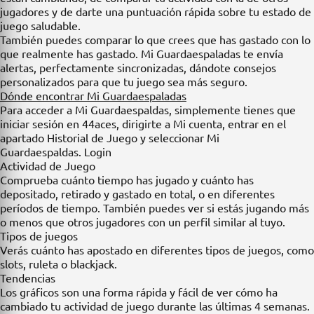
jugadores y de darte una puntuación rápida sobre tu estado de
juego saludable.
También puedes comparar lo que crees que has gastado con lo
que realmente has gastado. Mi Guardaespaladas te envía
alertas, perfectamente sincronizadas, dándote consejos
personalizados para que tu juego sea más seguro.
Dónde encontrar Mi Guardaespaladas
Para acceder a Mi Guardaespaldas, simplemente tienes que
iniciar sesión en 44aces, dirigirte a Mi cuenta, entrar en el
apartado Historial de Juego y seleccionar Mi
Guardaespaldas. Login
Actividad de Juego
Comprueba cuánto tiempo has jugado y cuánto has
depositado, retirado y gastado en total, o en diferentes
períodos de tiempo. También puedes ver si estás jugando más
o menos que otros jugadores con un perfil similar al tuyo.
Tipos de juegos
Verás cuánto has apostado en diferentes tipos de juegos, como
slots, ruleta o blackjack.
Tendencias
Los gráficos son una forma rápida y fácil de ver cómo ha
cambiado tu actividad de juego durante las últimas 4 semanas.