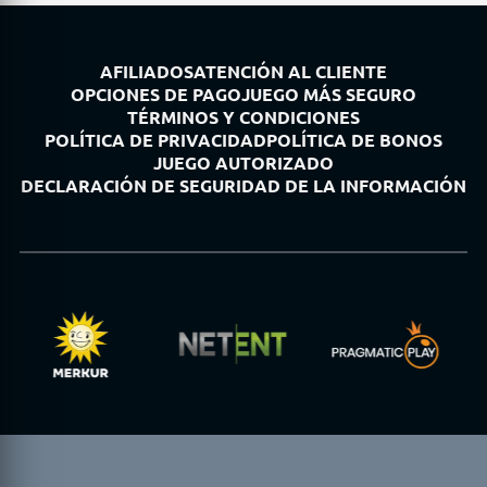
AFILIADOS
ATENCIÓN AL CLIENTE
OPCIONES DE PAGO
JUEGO MÁS SEGURO
TÉRMINOS Y CONDICIONES
POLÍTICA DE PRIVACIDAD
POLÍTICA DE BONOS
JUEGO AUTORIZADO
DECLARACIÓN DE SEGURIDAD DE LA INFORMACIÓN