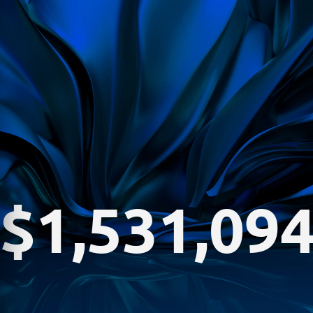
BOTES
TOTALES