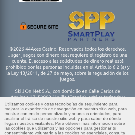
©2026 44Aces Casino. Reservados todos los derechos.
Jugar juegos con dinero real requiere el registro de una
cuenta. El acceso a las solicitudes de dinero real está
prohibido por las personas incluidas en el Artículo 6.2 (a) y
la Ley 13/2011, de 27 de mayo, sobre la regulación de los
juegos.
Skill On Net S.A., con domicilio en Calle Carlos de
Arellano 27, 52003 Melilla (España), está autorizada y
regulada por la Dirección General de Ordenación del
Juego (DGOJ). La DGOJ ha concedido a Skill On Net S.A.
la licencia general de OTROS JUEGOS No/Ref:
LGEN/00083, así como las licencias singulares de RULETA
No/Ref: PROLI/00283, BLACKJACK No/Ref: PROLI/00282
y MÁQUINAS DE AZAR No/Ref: PROLI/00237. Para más