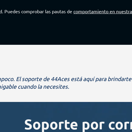
NCIÓN AL CLI
poco. El soporte de 44Aces está aquí para brindarte
igable cuando la necesites.
Soporte por cor