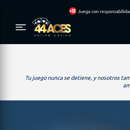
ATE
Tu juego nunca se detiene, y nosotros tam
am