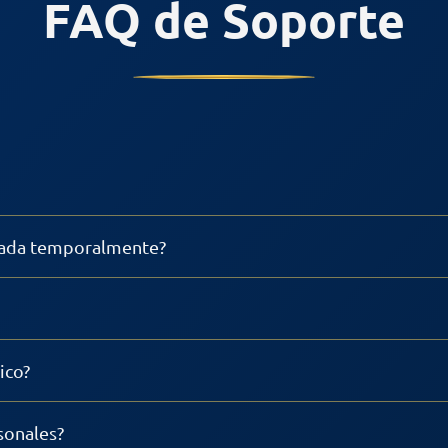
FAQ de Soporte
rrada temporalmente?
ico?
sonales?