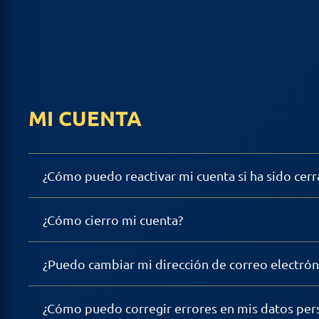
MI CUENTA
¿Cómo puedo reactivar mi cuenta si ha sido ce
¿Cómo cierro mi cuenta?
¿Puedo cambiar mi dirección de correo electrón
¿Cómo puedo corregir errores en mis datos per