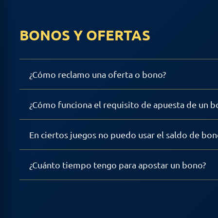
BONOS Y OFERTAS
¿Cómo reclamo una oferta o bono?
¿Cómo funciona el requisito de apuesta de un b
En ciertos juegos no puedo usar el saldo de bon
¿Cuánto tiempo tengo para apostar un bono?